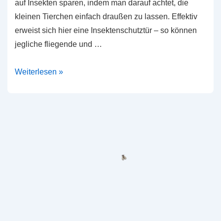
auf Insekten sparen, indem man darauf achtet, die
kleinen Tierchen einfach draußen zu lassen. Effektiv
erweist sich hier eine Insektenschutztür – so können
jegliche fliegende und …
Die
Weiterlesen »
optimalen
Alternativen
zur
normalen
Fliegengittertür:
eine
Plissee-
oder
Lamellentür