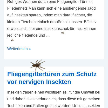
Ruhiges Wohnen durch eine Fliegengitter Tür mit
Fliegennetz Man kann sich eine anstrengende Jagd
auf Insekten sparen, indem man darauf achtet, die
kleinen Tierchen einfach draußen zu lassen. Effektiv
erweist sich hier eine Insektenschutztür – so können
jegliche fliegende und …
Die
Weiterlesen »
optimalen
Alternativen
zur
Fliegengittertüren zum Schutz
normalen
vor nervigen Insekten
Fliegengittertür:
eine
Insekten tragen einen wichtigen Teil für die Umwelt bei
Plissee-
und daher ist es bedauerlich, dass diese mit gemeinen
oder
Techniken und Fallen getötet werden. Um die Insekten