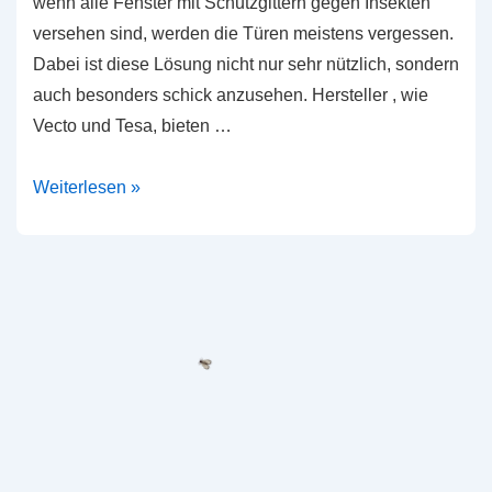
wenn alle Fenster mit Schutzgittern gegen Insekten
versehen sind, werden die Türen meistens vergessen.
Dabei ist diese Lösung nicht nur sehr nützlich, sondern
auch besonders schick anzusehen. Hersteller , wie
Vecto und Tesa, bieten …
Insektenschutz
Weiterlesen »
durch
Lamellentür