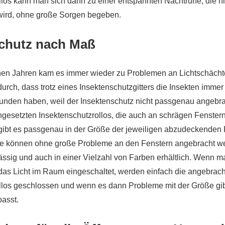
llos kann man sich dann zu einer entspannten Nachtruhe, die ni
 wird, ohne große Sorgen begeben.
chutz nach Maß
en Jahren kam es immer wieder zu Problemen an Lichtschächte
urch, dass trotz eines Insektenschutzgitters die Insekten immer
unden haben, weil der Insektenschutz nicht passgenau angebra
ingesetzten Insektenschutzrollos, die auch an schrägen Fenster
ibt es passgenau in der Größe der jeweiligen abzudeckenden 
ie können ohne große Probleme an den Fenstern angebracht we
ässig und auch in einer Vielzahl von Farben erhältlich. Wenn m
 das Licht im Raum eingeschaltet, werden einfach die angebrac
llos geschlossen und wenn es dann Probleme mit der Größe gibt
asst.