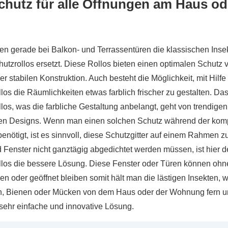
chutz für alle Öffnungen am Haus ode
n gerade bei Balkon- und Terrassentüren die klassischen Insek
utzrollos ersetzt. Diese Rollos bieten einen optimalen Schutz 
r stabilen Konstruktion. Auch besteht die Möglichkeit, mit Hilfe
los die Räumlichkeiten etwas farblich frischer zu gestalten. D
los, was die farbliche Gestaltung anbelangt, geht von trendigen
hen Designs. Wenn man einen solchen Schutz während der komp
ötigt, ist es sinnvoll, diese Schutzgitter auf einem Rahmen 
 Fenster nicht ganztägig abgedichtet werden müssen, ist hier d
llos die bessere Lösung. Diese Fenster oder Türen können oh
en oder geöffnet bleiben somit hält man die lästigen Insekten,
n, Bienen oder Mücken von dem Haus oder der Wohnung fern u
 sehr einfache und innovative Lösung.