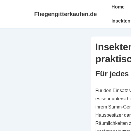
↓
Hauptnaviga
Home
Zum
Fliegengitterkaufen.de
Inhalt
Insekten
Insekte
praktis
Für jedes
Für den Einsatz 
es sehr untersch
ihrem Summ-Geräu
Hausbesitzer da
Räumlichkeiten zu