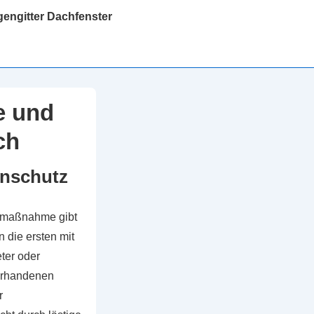
gengitter Dachfenster
e und
ch
enschutz
tzmaßnahme gibt
 die ersten mit
ter oder
orhandenen
r