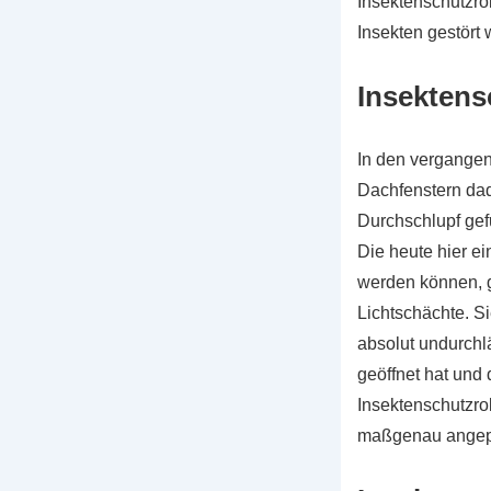
Insektenschutzro
Insekten gestört
Insektens
In den vergangen
Dachfenstern dad
Durchschlupf gef
Die heute hier e
werden können, g
Lichtschächte. S
absolut undurchl
geöffnet hat und
Insektenschutzro
maßgenau angep