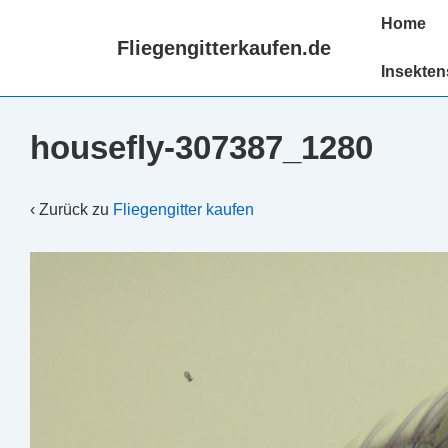
↓
Hauptnaviga
Home
Zum
Fliegengitterkaufen.de
Inhalt
Insekten
housefly-307387_1280
‹ Zurück zu
Fliegengitter kaufen